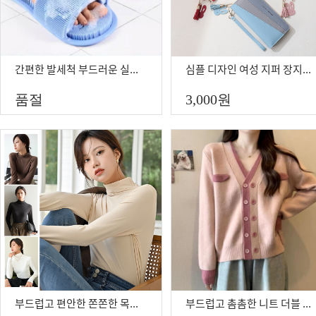
간편한 발세척 부드러운 실리콘 발세척 매트 발세척 슬리퍼 발싯는 슬리퍼
심플 디자인 여성 지퍼 장지갑 장지갑 중지갑 지퍼장지갑
품절
3,000
원
부드럽고 편안한 쫀쫀한 목폴라티 봄 가을 겨울 슬림한 모달 목폴라디
부드럽고 촘촘한 니트 더블 단추 가디건