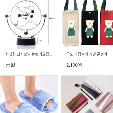
회전형 진자모빌 뉴턴의요람 진자운동 밸런스볼 인테리어 소품
곰도리 텀블러 가방 물병가방 산책가방 편리한가방
품절
2,100
원