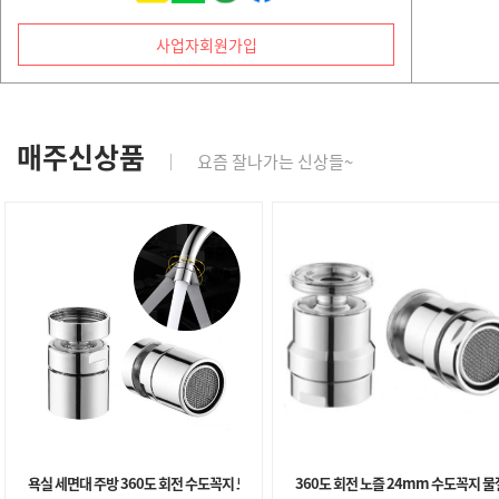
사업자회원가입
매주신상품
｜
요즘 잘나가는 신상들~
욕실 세면대 주방 360도 회전 수도꼭지 노즐
360도 회전 노즐 24mm 수도꼭지 