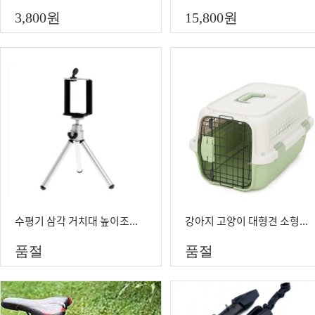
3,800
원
15,800
원
수평기 삼각 거치대 높이조절 합금 수평삼각대
강아지 고양이 대형견 소형견 캔넬 이동장 이동가방 캐리어 싱클 케이지 반려동물
품절
품절