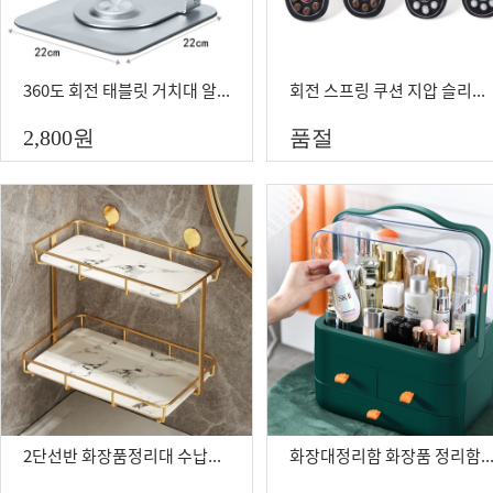
360도 회전 태블릿 거치대 알루미늄 받침판 노트북받침대 태블릿받침대
회전 스프링 쿠션 지압 슬리퍼 건강슬리퍼
2,800
원
품절
2단선반 화장품정리대 수납함 보관함 트레이 화장대꾸미기
화장대정리함 화장품 정리함 정리대 정리대 