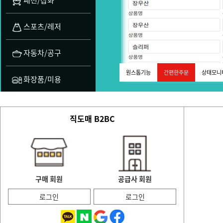
패션/잡화
스포츠/레저
자동차/공구
원스톱기능
간편한주문
상태모니
화장품/미용
직도매 B2BC
구매 회원
공급사 회원
로그인
로그인