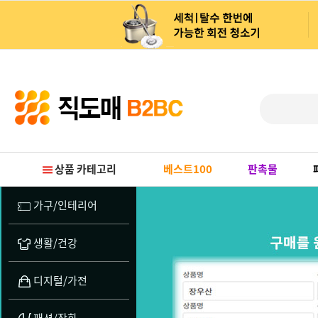
Prev
Next
상품 카테고리
베스트100
판촉물
가구/인테리어
생활/건강
디지털/가전