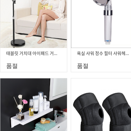
태블릿 거치대 아이패드 거치대 침대 관절형 갤럭시탭 패드
욕실 샤워 정수 필터 샤워헤드 녹물제거 리필교환
품절
품절