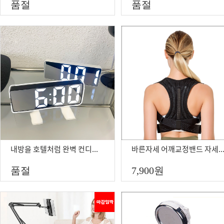
품절
품절
내방을 호텔처럼 완벽 컨디션 빅미러 LED 알람시계BOA
바른자세 어깨교정밴드 자세교정밴드 어깨교정기 어
품절
7,900
원