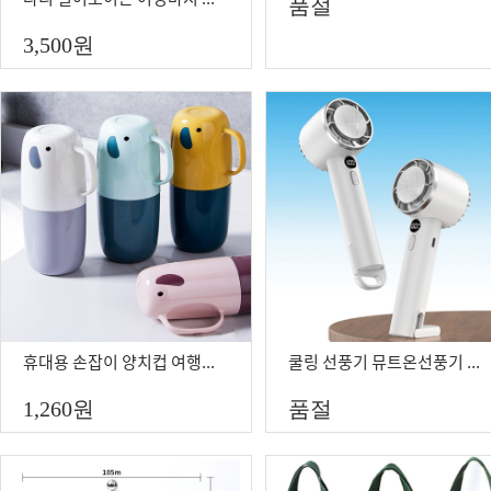
품절
3,500
원
휴대용 손잡이 양치컵 여행용 치약통 칫솔통 출장용 칫솔케이스
쿨링 선풍기 뮤트온선풍기 레온포켓5 엑타코선풍기 크레모아f21
1,260
원
품절