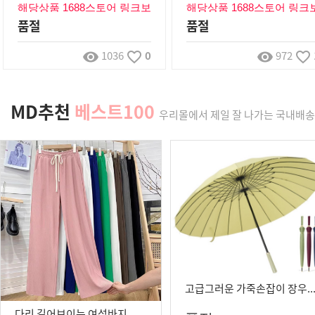
해당상품 1688스토어 링크보
해당상품 1688스토어 링크
기
기
품절
품절
1036
0
972
remove_red_eye
favorite_border
remove_red_eye
favorite_border
MD추천
베스트100
우리몰에서 제일 잘 나가는 국내배송
고급그러운 가죽손잡이 장우산 튼튼한 장우산 대형 커플 우드 자동우산
다리 길어보이는 여성바지 트레이닝 팬츠