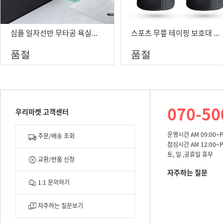
심플 일자선반 무타공 욕실선반 화장실 거치대 흡착식
스포츠 무릎 테이핑 보호대 아대 자전거 헬스 등산 보호용품
품절
품절
070-50
우리마켓 고객센터
운영시간 AM 09:00~P
주문/배송 조회
점심시간 AM 12:00~P
토, 일 ,공휴일 휴무
교환/반품 신청
자주하는 질문
1:1 문의하기
자주하는 질문보기