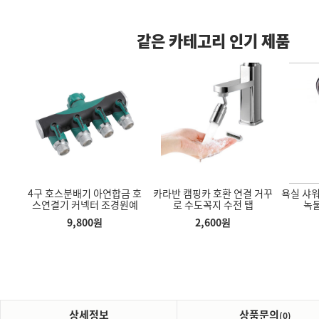
같은 카테고리 인기 제품
때방
4구 호스분배기 아연합금 호
카라반 캠핑카 호환 연결 거꾸
욕실 샤워
텔 튼튼한 장우
에어로워킹스텝퍼 다리 헬스
신발 늘리기 신발 제골기 슈트
스연결기 커넥터 조경원예
로 수도꼭지 수전 탭
녹
 우드 자동우산
발 마사지 에어 쿠션 유산소
리 발볼 하이힐 확장기 가죽
6K
운동기구
구두 운동화
9,800
원
2,600
원
90
원
7,380
원
3,500
원
상세정보
상품문의
(0)