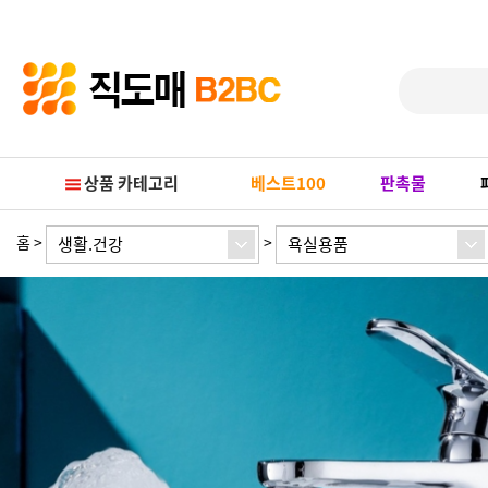
Prev
Next
상품 카테고리
베스트100
판촉물
홈
>
>
생활.건강
욕실용품