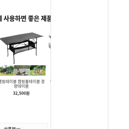
 사용하면 좋은 제품
 주방 22mm 외
스펀지 비누 받침대 홀더 물빠
고압 분사 코일 호스 분무
캠핑테이블 캠핑롤테이블 경
철봉 턱걸이운동기구 가정용
우산꽂이 대용량
도꼭지 노즐 외부
짐 걸이 거치대 청소
욕실스프레이건 3종세트
량테이블
문틀 턱걸이봉 풀업바
우산정
나사
,000
원
2,600
원
4,530
원
32,500
원
6,840
원
7,690