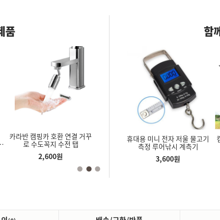
제품
함께
회
카라반 캠핑카 호환 연결 거꾸
욕실 샤워 정수 필터 샤워헤드
욕실 세면대
 제골기 슈트
주방시트지 알루미늄 시트지
휴대용 미니 전자 저울 물고기
기
로 수도꼭지 수전 탭
녹물제거 리필교환
부 나사 수
확장기 가죽
현관 타일 싱크대 화장실 욕실
측정 루어낚시 계측기
동화
바닥 가스레인지 은박 주방벽
2,600
원
4,700
원
5
원
2,600
원
3,600
원
지 주방인테리어