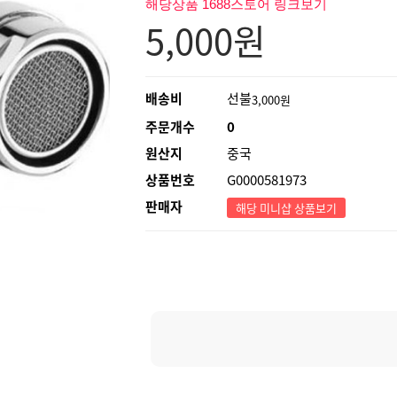
해당상품 1688스토어 링크보기
5,000
원
배송비
선불
3,000원
주문개수
0
원산지
중국
상품번호
G0000581973
판매자
해당 미니샵 상품보기