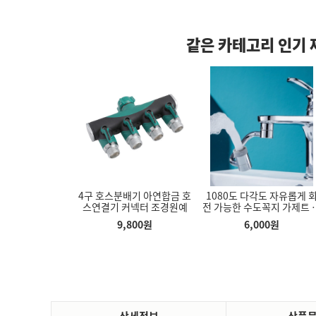
같은 카테고리 인기 
워호스 줄 물때방
4구 호스분배기 아연합금 호
1080도 다각도 자유롭게 
쁜 패션 파스텔 튼튼한 장우
에어로워킹스텝퍼 다리 헬스
신발 늘리기 신발
PVC 고무
스연결기 커넥터 조경원예
전 가능한 수도꼭지 가제트 
산 대형 커플 우드 자동우산
발 마사지 에어 쿠션 유산소
리 발볼 하이힐 
포형 분수 수도꼭지
16K
운동기구
구두 운
,300
원
9,800
원
6,000
원
4,090
원
7,380
원
3,500