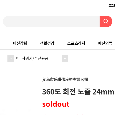
로그
패션잡화
생활건강
스포츠레저
패션의류
>
샤워기/수전용품
义乌市乐琪供应链有限公司
360도 회전 노즐 24m
soldout