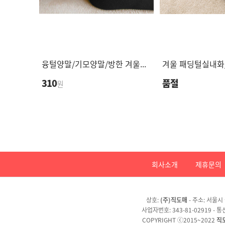
융털양말/기모양말/방한 겨울양말/개별포장/백화..
310
품절
원
회사소개
제휴문의
상호:
(주)직도매
- 주소: 서울시 
사업자번호: 343-81-02919 -
COPYRIGHT ⓒ2015~2022
직