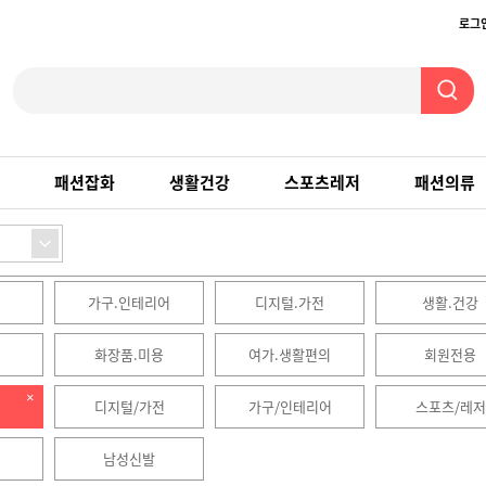
로그
패션잡화
생활건강
스포츠레저
패션의류
가구.인테리어
디지털.가전
생활.건강
화장품.미용
여가.생활편의
회원전용
디지털/가전
가구/인테리어
스포츠/레저
남성신발