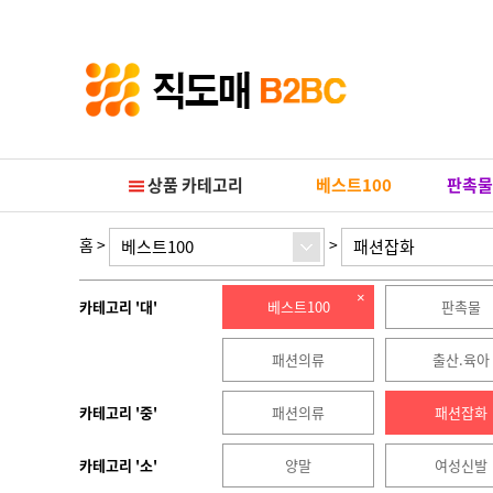
Prev
Next
상품 카테고리
베스트100
판촉물
홈
>
>
베스트100
패션잡화
카테고리 '대'
베스트100
판촉물
패션의류
출산.육아
카테고리 '중'
패션의류
패션잡화
카테고리 '소'
양말
여성신발