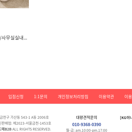
겨울 패딩털실내화/사무실실내화/털슬리퍼/거실..
입점신청
1:1문의
개인정보처리방침
이용약관
이용
대량견적문의
금천구 가산동 543-1 A동 2006호
[KG이
 통신판매업: 제2023-서울금천-1453호
010-9368-0390
도매B2B
ALL RIGHTS RESERVED.
월-금: am.10:00-pm.17:00