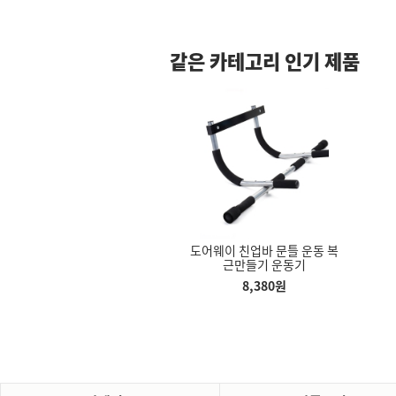
같은 카테고리 인기 제품
업바 문틀 운동 복
도어웨이 친업바 문틀 운동 복
도어웨이 친업바 문틀 운동
 캠
에어로워킹스텝퍼 다리 헬스
신발 늘리기 신발 제골기 슈트
주방시트
들기 운동기
근만들기 운동기
근만들기 운동기
어
발 마사지 에어 쿠션 유산소
리 발볼 하이힐 확장기 가죽
현관 타일
운동기구
구두 운동화
바닥 가스
8,380
원
8,380
원
8,380
원
7,380
원
3,500
원
지