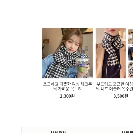
더백 핸드폰 가방
포근하고 따뜻한 여성 체크무
부드럽고 포근한 여성 체크
늬 가벼운 목도리
늬 니트 머플러 목수건 목도
900
원
2,300
원
3,500
원