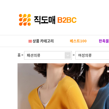
Prev
Next
상품 카테고리
베스트100
판촉물
홈
>
>
패션의류
여성의류