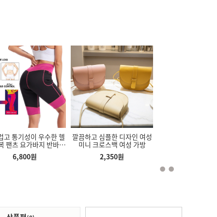
기성이 우수한 헬
깔끔하고 심플한 디자인 여성
다리 길어보이는 여성바지 
츠 요가바지 반바지
미니 크로스백 여성 가방
레이닝 팬츠
스바지
,800
원
2,350
원
3,500
원