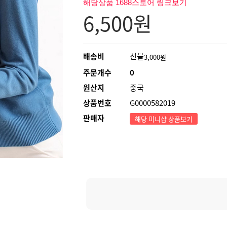
해당상품 1688스토어 링크보기
6,500
원
배송비
선불
3,000원
주문개수
0
원산지
중국
상품번호
G0000582019
판매자
해당 미니샵 상품보기