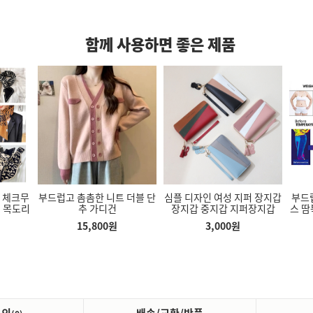
함께 사용하면 좋은 제품
무
부드럽고 촘촘한 니트 더블 단
심플 디자인 여성 지퍼 장지갑
부드럽고 통
리
추 가디건
장지갑 중지갑 지퍼장지갑
스 땀복 팬
헬
15,800
원
3,000
원
6