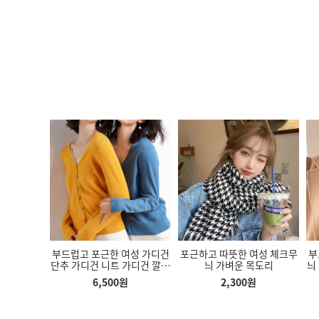
핸드폰 가방
부드럽고 포근한 여성 가디건
포근하고 따뜻한 여성 체크무
부
단추 가디건 니트 가디건 깔끔
늬 가벼운 목도리
늬
한 디자인 여성 가디건
6,500
원
2,300
원