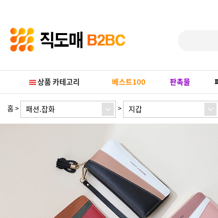
Prev
Next
상품 카테고리
베스트100
판촉물
홈
>
>
패션.잡화
지갑