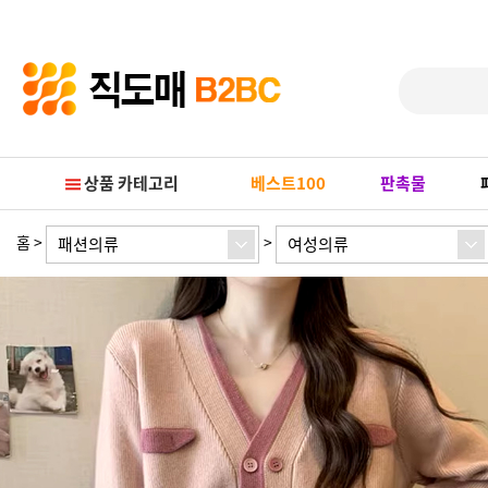
Prev
Next
상품 카테고리
베스트100
판촉물
홈
>
>
패션의류
여성의류