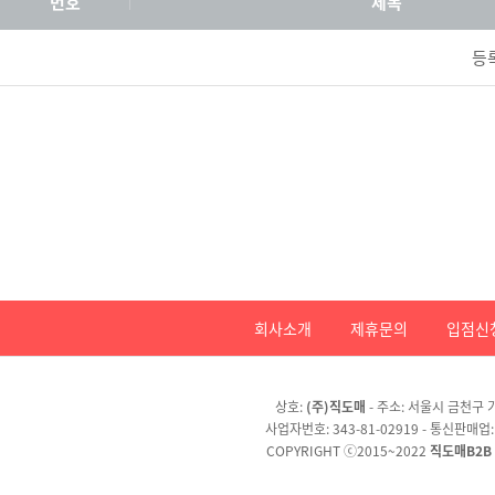
번호
제목
등
회사소개
제휴문의
입점신
상호:
(주)직도매
- 주소: 서울시 금천구 가
사업자번호: 343-81-02919 - 통신판매업
COPYRIGHT ⓒ2015~2022
직도매B2B