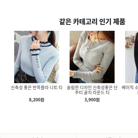
같은 카테고리 인기 제품
디건
신축성 좋은 반목플라 니트 티
슬림한 디자인 신축성좋은 단
베이직 소
한 디자인 여성
다리 길어보이는 여성바지 트
부드럽고 편안한 쫀쫀한 목폴
 깔끔
추티 골지 라운드 티
미니 크로스백 여성 가방
레이닝 팬츠
라티 봄 가을 겨울 슬림한 모
건
달 목폴라디
8,200
원
3,900
원
50
원
3,500
원
3,800
원