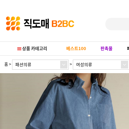
Prev
Next
상품 카테고리
베스트100
판촉물
홈
>
>
패션의류
여성의류