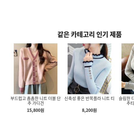
같은 카테고리 인기 제품
디건
부드럽고 촘촘한 니트 더블 단
신축성 좋은 반목플라 니트 티
슬림한 
성이 우수한 헬
다리 길어보이는 여성바지 트
부드럽고 편안한 쫀쫀한 목폴
 깔끔
추 가디건
추티
요가바지 반바지
레이닝 팬츠
라티 봄 가을 겨울 슬림한 모
건
바지
달 목폴라디
15,800
원
8,200
원
00
원
3,500
원
3,800
원