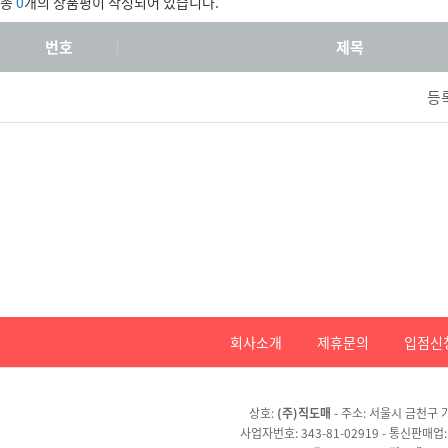
총
0
개의 상품평이 작성되어 있습니다.
번호
제목
등
회사소개
제휴문의
입점신
상호:
(주)직도매
- 주소: 서울시 금천구 가
사업자번호: 343-81-02919 - 통신판매업