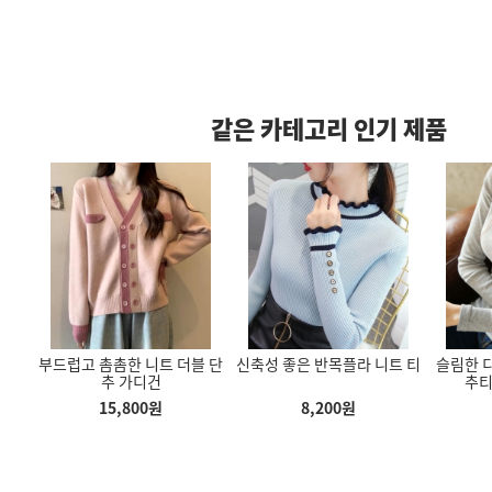
같은 카테고리 인기 제품
 촘촘한 니트 더블 단
신축성 좋은 반목플라 니트 티
슬림한 디자인 신축성좋
성이 우수한 헬
다리 길어보이는 여성바지 트
부드럽고 편안한 쫀쫀한 목폴
추 가디건
추티 골지 라운드 
요가바지 반바지
레이닝 팬츠
라티 봄 가을 겨울 슬림한 모
바지
달 목폴라디
15,800
원
8,200
원
3,900
원
00
원
3,500
원
3,800
원