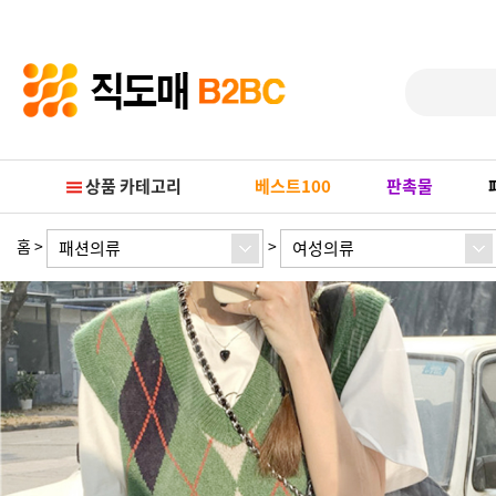
Prev
Next
상품 카테고리
베스트100
판촉물
홈
>
>
패션의류
여성의류