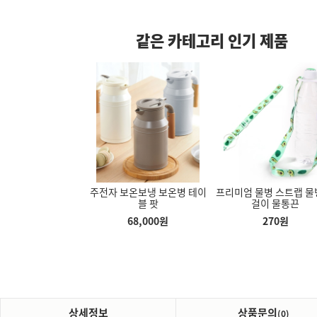
같은 카테고리 인기 제품
물병 스트랩 물병 목
주전자 보온보냉 보온병 테이
프리미엄 물병 스트랩 물
 파우치 휴대용
다용도 모니터 받침대 키보드
헬스 손목보호대 웨이트 턱걸
걸이 물통끈
블 팟
걸이 물통끈
 커버 파우치
수납공간 서랍형 모니터 받침
이 풀업 역도 스트랩 밴드 보
판
호대 2개세트
270
원
68,000
원
270
원
80
원
8,200
원
2,760
원
상세정보
상품문의
(0)