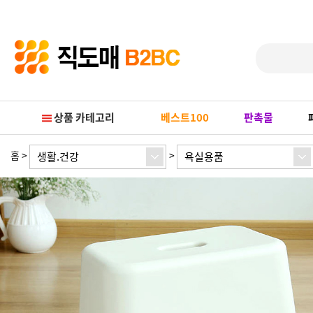
Prev
Next
상품 카테고리
베스트100
판촉물
홈
>
>
생활.건강
욕실용품