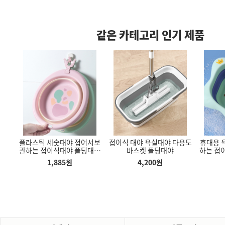
같은 카테고리 인기 제품
용품
플라스틱 세숫대야 접어서보
접이식 대야 욕실대야 다용도
휴대용 
 파우치 휴대용
다용도 모니터 받침대 키보드
헬스 손목보호대 웨이트 턱걸
관하는 접이식대야 폴딩대야
바스켓 폴딩대야
하는 접
 커버 파우치
수납공간 서랍형 모니터 받침
이 풀업 역도 스트랩 밴드 보
휴대용 세수대야 욕실대야 대
대용 플
판
호대 2개세트
1,885
원
4,200
원
80
원
8,200
원
2,760
원
야 - 왕관