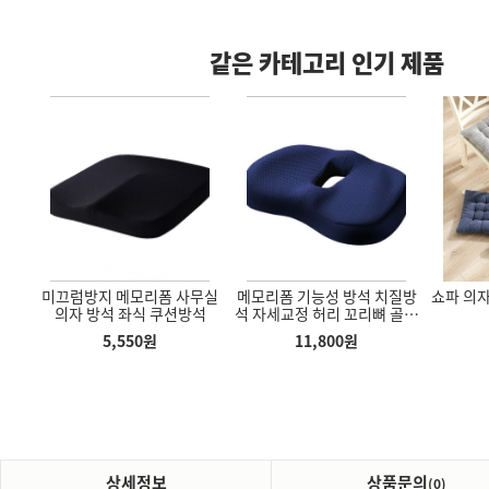
같은 카테고리 인기 제품
메모
미끄럼방지 메모리폼 사무실
메모리폼 기능성 방석 치질방
쇼파 의자
냉 보온병 테이
3D 수면안대 가벼운 안대 암
나무 직사각형 무소음 LED 탁
용도
의자 방석 좌식 쿠션방석
석 자세교정 허리 꼬리뼈 골반
 팟
막 숙면안대 눈가리개
상시계 알람시계
엉덩이 전립선 쿠션
5,550
원
11,800
원
00
원
2,400
원
12,800
원
상세정보
상품문의
(0)