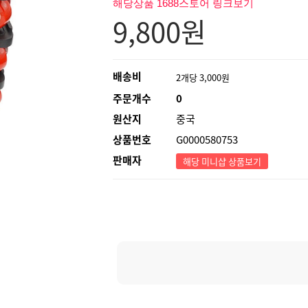
해당상품 1688스토어 링크보기
9,800
원
배송비
2개당 3,000원
주문개수
0
원산지
중국
상품번호
G0000580753
판매자
해당 미니샵 상품보기