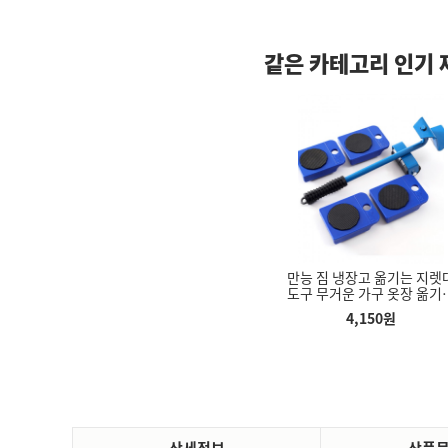
같은 카테고리 인기 
만능 짐 냉장고 옮기는 지렛대
만능 짐 냉장고 옮기는 지렛
히트피싱 수평드롭퍼 80 또
춤추는물고기 움직이는 생선
빗자루세트 마당 
도구 무거운 가구 옷장 옮기기
도구 무거운 가구 옷장 옮기
하나의야심작 미니슷테 한치
물고기인형 고양이장난감
실 쓰레받기 
바퀴 셀프이사 기구
바퀴 셀프이사 기구
꾸미 갑오징어 스몰 수평에
4,150
원
4,150
원
9,670
원
3,180
원
8,000
기세트