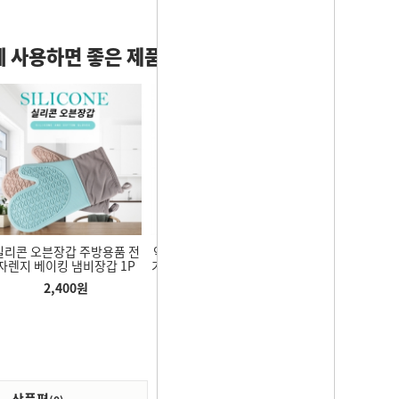
 사용하면 좋은 제품
실리콘 오븐장갑 주방용품 전
악력기 손지압 손악력기 압력
알루미늄 접이식
자렌지 베이킹 냄비장갑 1P
기 손가락 강도조절 무소음 전
북 아이패 쿨링 
완근 운동기구 5-60kg
2단 거치대 안
2,400
원
1,650
원
10,90
대(메