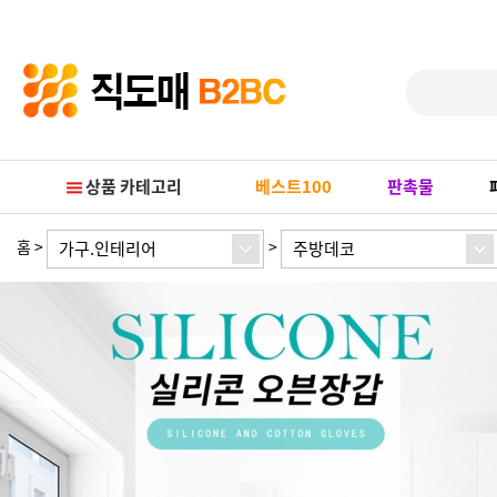
Prev
Next
상품 카테고리
베스트100
판촉물
홈
>
>
가구.인테리어
주방데코