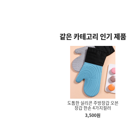
같은 카테고리 인기 제품
도톰한 실리콘 주방장갑 오븐
도톰한 실리콘 주방장갑 오븐
도톰한 
트 테이핑 아대
춤추는물고기 움직이는 생선
빗자루세트 마당 업소용 미용
장갑 한손 4가지컬러
장갑 한손 4가지컬러
장갑
무릎 보호대 아
물고기인형 고양이장난감
실 쓰레받기 플라스틱
대
3,500
원
3,500
원
80
원
3,180
원
8,000
원